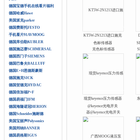
德国宝德手机在线看片福利
德国哈威Hawe
美国派克parker
德国费斯托FESTO
手机看片91AVMOOG
KT5W-2N1213进口施克
德国库伯勒KUBLER
色标传感器
S
德国施迈赛SCHMERSAL
德国西门子SIEMENS
德国巴鲁夫BALLUFF
德国E+H恩德斯豪斯
德国施克SICK
德国贺德克HYDAC
德国倍加福P+F
现货keyence压力传感器
东
德国易福门IFM
@keyence光电开关
德国海隆诺冠HERION
德国Schneider施耐德
美国宝丽声Polysonics
美国邦纳BANNER
德国易格斯IGUS