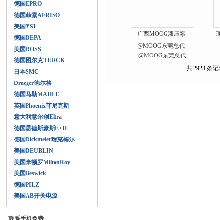
德国EPRO
德国菲索AFRISO
美国YSI
广西MOOG液压泵
德国DEPA
@MOOG东莞总代
美国ROSS
德国图尔克TURCK
共 2923 条记
日本SMC
Draeger德尔格
德国马勒MAHLE
英国Phoenix菲尼克斯
意大利意尔创Eltra
德国恩德斯豪斯E+H
德国Rickmeier瑞克梅尔
美国DEUBLIN
美国米顿罗MiltonRoy
美国Beswick
德国PILZ
美国AB开关电源
联系手机免费