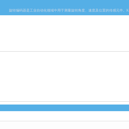
旋转编码器是工业自动化领域中用于测量旋转角度、速度及位置的传感元件。KUB
产品中心
新闻中心
资料下载
技术文章
心