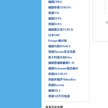
德国EPRO
德国菲索AFRISO
美国YSI
德国DEPA
美国ROSS
德国图尔克TURCK
日本SMC
Draeger德尔格
德国马勒MAHLE
英国Phoenix菲尼克斯
意大利意尔创Eltra
德国恩德斯豪斯E+H
德国Rickmeier瑞克梅尔
美国DEUBLIN
美国米顿罗MiltonRoy
美国Beswick
德国PILZ
美国AB开关电源
联系手机免费