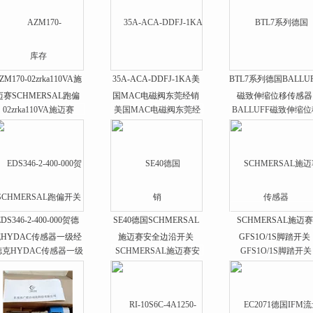
ZM170-02zrka110VA施
35A-ACA-DDFJ-1KA美
BTL7系列德国BALLU
迈赛SCHMERSAL跑偏
国MAC电磁阀东莞经销
磁致伸缩位移传感器
开关
EDS346-2-400-000贺德
SE40德国SCHMERSAL
SCHMERSAL施迈赛
HYDAC传感器一级经
施迈赛安全边沿开关
GFS1O/1S脚踏开关
销