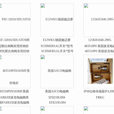
EF-32016/3DUATOS阿
E12WKU德国施迈赛
121KH1040-2995-
托斯比例阀东莞经销价
SCHMERSAL开关*型号
483510P0 美国派克电
格好
阀
483510P0XS03MF美国
美国ASCO电磁阀
IFM位移传感器IFA200
PARKER派克电磁阀库
EF8210G094
FRKG
存