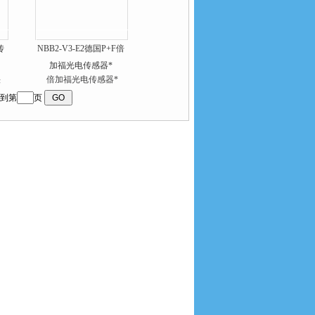
传
NBB2-V3-E2德国P+F倍
加福光电传感器*
到第
页