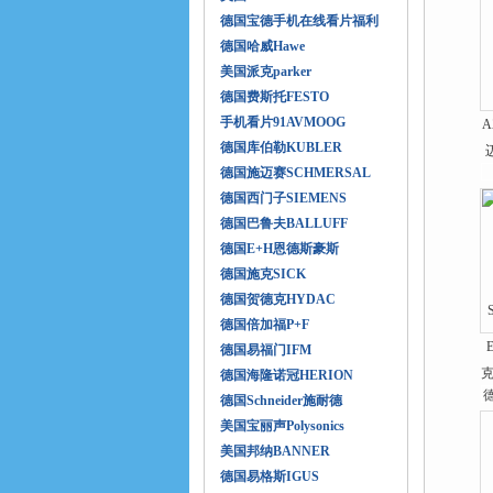
德国宝德手机在线看片福利
德国哈威Hawe
美国派克parker
德国费斯托FESTO
手机看片91AVMOOG
A
德国库伯勒KUBLER
德国施迈赛SCHMERSAL
德国西门子SIEMENS
德国巴鲁夫BALLUFF
德国E+H恩德斯豪斯
德国施克SICK
德国贺德克HYDAC
德国倍加福P+F
德国易福门IFM
克
德国海隆诺冠HERION
德国Schneider施耐德
美国宝丽声Polysonics
美国邦纳BANNER
德国易格斯IGUS