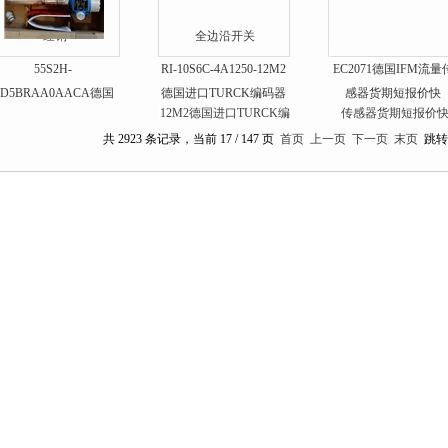
55S2H-
RI-10S6C-4A1250-12M2
EC2071德国IFM流量
ED5BRAA0AACA德国
德国进口TURCK编码器
感器货期短报价快
E+H流量计全系列*
图尔克*
共 2923 条记录，当前 17 / 147 页
首页
上一页
下一页
末页
跳转