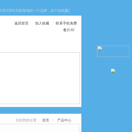
LER作为该领域的一个品牌，其产品线覆盖了增量式、绝对值式以及重载型等多种
返回首页
|
加入收藏
|
联系手机免费
看片AV
在线服务
联系手机免费看片
AV
当前您的位置：
首页
>
产品中心