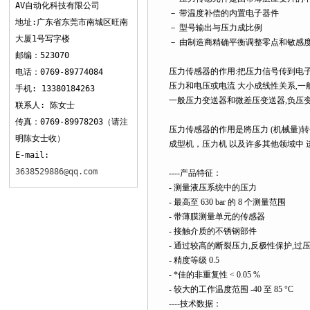
AV自动化科技有限公司
－ 带温度补偿的内置电子器件
地址:广东省东莞市南城区旺南
－ 型号输出与压力成比例
大厦1号写字楼
－ 由制造商精确平衡调整零点和敏感
邮编：523070
压力传感器的作用:把压力信号传到电
电话：0769-89774084
压力和电压或电流 大小成线性关系,
手机: 13380184263
一般压力变送器和微差压变送器,负压
联系人: 陈女士
传真：0769-89978203（请注
压力传感器的作用是將压力 (机械量
明陈女士收）
成型机，压力机 以及许多其他领域中
E-mail:
3638529886@qq.com
----产品特征：
- 测量液压系统中的压力
- 最高至 630 bar 的 8 个测量范围
- 带薄膜测量单元的传感器
- 接触介质的不锈钢部件
- 通过较高的断裂压力,反极性保护,
- 精度等级 0.5
- *佳的非重复性 < 0.05 %
- 较大的工作温度范围 -40 至 85 °C
----技术数据：