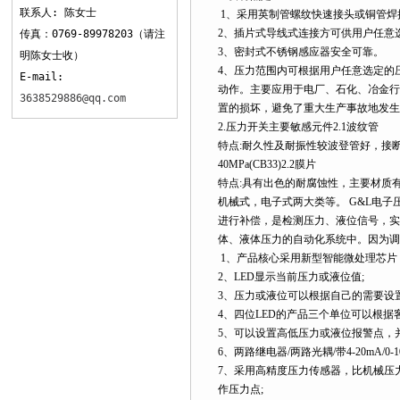
联系人: 陈女士
1、采用英制管螺纹快速接头或铜管焊
2、插片式导线式连接方可供用户任意
传真：0769-89978203（请注
3、密封式不锈钢感应器安全可靠。
明陈女士收）
4、压力范围内可根据用户任意选定的
E-mail:
动作。主要应用于电厂、石化、冶金行
3638529886@qq.com
置的损坏，避免了重大生产事故地
2.压力开关主要敏感元件2.1波纹
特点:耐久性及耐振性较波登管好，接
40MPa(CB33)2.2膜片
特点:具有出色的耐腐蚀性，主要材质有
机械式，电子式两大类等。 G&L电
进行补偿，是检测压力、液位信号，实
体、液体压力的自动化系统中。因为调
1、产品核心采用新型智能微处理芯片
2、LED显示当前压力或液位值;
3、压力或液位可以根据自己的需要设
4、四位LED的产品三个单位可以根据客户
5、可以设置高低压力或液位报警点，并
6、两路继电器/两路光耦/带4-20mA/0-
7、采用高精度压力传感器，比机械压
作压力点;