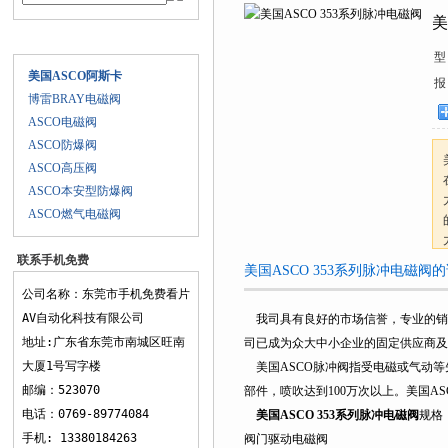
美
产品目录
型
美国ASCO阿斯卡
报
博雷BRAY电磁阀
ASCO电磁阀
ASCO防爆阀
ASCO高压阀
ASCO本安型防爆阀
ASCO燃气电磁阀
联系手机免费
美国ASCO 353系列脉冲电磁阀
看片AV
公司名称：东莞市手机免费看片
AV自动化科技有限公司
我司具有良好的市场信誉，专业的销
地址:广东省东莞市南城区旺南
司已成为众大中小企业的固定供应商及
大厦1号写字楼
美国ASCO脉冲阀指受电磁或气动等
邮编：523070
部件，喷吹达到100万次以上。美国
电话：0769-89774084
美国ASCO 353系列脉冲电磁阀
规格
手机: 13380184263
阀门驱动电磁阀