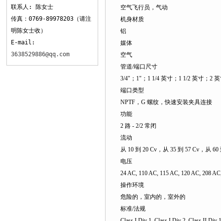
联系人: 陈女士
空气飞行员，气动
传真：0769-89978203（请注
机身材质
明陈女士收）
铝
E-mail:
媒体
3638529886@qq.com
空气
管道/端口尺寸
3/4"；1"；1 1/4 英寸；1 1/2 英寸；2 
端口类型
NPTF，G 螺纹，快速安装夹具连接
功能
2 路 - 2/2 常闭
流动
从 10 到 20 Cv，从 35 到 57 Cv，从 60 
电压
24 AC, 110 AC, 115 AC, 120 AC, 208 
操作环境
危险的，室内的，室外的
标准/法规
Class I Div 1, Class I Div 2, Class II Div