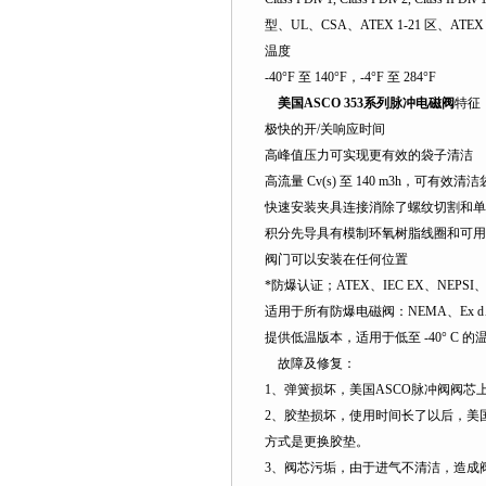
型、UL、CSA、ATEX 1-21 区、ATEX 
温度
-40°F 至 140°F，-4°F 至 284°F
美国ASCO 353系列脉冲电磁阀
特征
极快的开/关响应时间
高峰值压力可实现更有效的袋子清洁
高流量 Cv(s) 至 140 m3h，可有效清
快速安装夹具连接消除了螺纹切割和单
积分先导具有模制环氧树脂线圈和可用
阀门可以安装在任何位置
*防爆认证；ATEX、IEC EX、NEPSI
适用于所有防爆电磁阀：NEMA、Ex d、Ex
提供低温版本，适用于低至 -40° C 的温
故障及修复：
1、弹簧损坏，美国ASCO脉冲阀阀
2、胶垫损坏，使用时间长了以后，美
方式是更换胶垫。
3、阀芯污垢，由于进气不清洁，造成