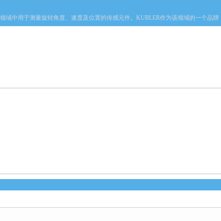
域中用于测量旋转角度、速度及位置的传感元件。KUBLER作为该领域的一个品牌
产品中心
新闻中心
资料下载
技术文章
心