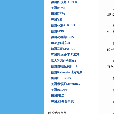
德国图尔克TURCK
美国ROSS
观察
德国DEPA
进行
美国YSI
德国菲索AFRISO
清洁
德国EPRO
伤。
德国易格斯IGUS
Draeger德尔格
调整
德国马勒MAHLE
的环
英国Phoenix菲尼克斯
意大利意尔创Eltra
检查
德国恩德斯豪斯E+H
否存
德国Rickmeier瑞克梅尔
美国DEUBLIN
误
美国米顿罗MiltonRoy
美国Beswick
误报
德国PILZ
美国AB开关电源
检查
联系手机免费
检查