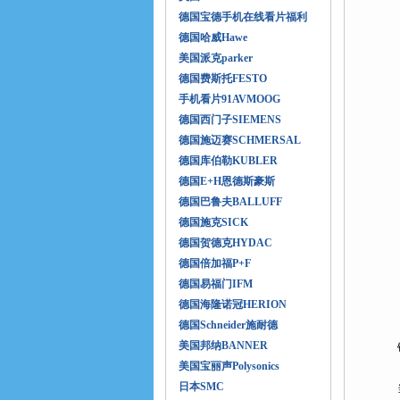
德国宝德手机在线看片福利
德国哈威Hawe
美国派克parker
德国费斯托FESTO
手机看片91AVMOOG
德国西门子SIEMENS
德国施迈赛SCHMERSAL
德国库伯勒KUBLER
德国E+H恩德斯豪斯
德国巴鲁夫BALLUFF
德国施克SICK
德国贺德克HYDAC
德国倍加福P+F
德国易福门IFM
德国海隆诺冠HERION
德国Schneider施耐德
美国邦纳BANNER
镜
美国宝丽声Polysonics
日本SMC
当光