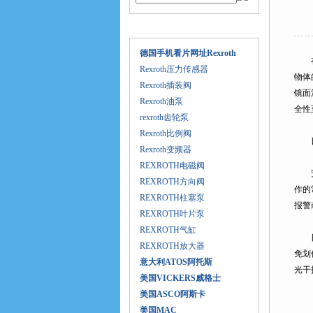
产品目录
德国手机看片网址Rexroth
在现
Rexroth压力传感器
物体
Rexroth插装阀
镜面
Rexroth油泵
全性
rexroth齿轮泵
Rexroth比例阀
日
Rexroth变频器
REXROTH电磁阀
安全
REXROTH方向阀
作的
REXROTH柱塞泵
报警
REXROTH叶片泵
REXROTH气缸
日常
REXROTH放大器
免划
意大利ATOS阿托斯
光干
美国VICKERS威格士
美国ASCO阿斯卡
美国MAC