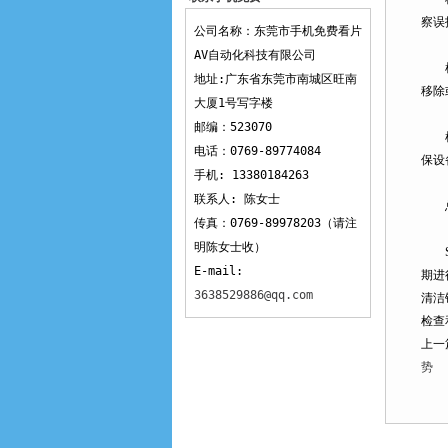
察误
看片AV
公司名称：东莞市手机免费看片
AV自动化科技有限公司
检查
地址:广东省东莞市南城区旺南
移除
大厦1号写字楼
邮编：523070
检查
电话：0769-89774084
保设
手机: 13380184263
联系人: 陈女士
总
传真：0769-89978203（请注
明陈女士收）
SC
E-mail:
期进
3638529886@qq.com
清洁
检查
上一
势