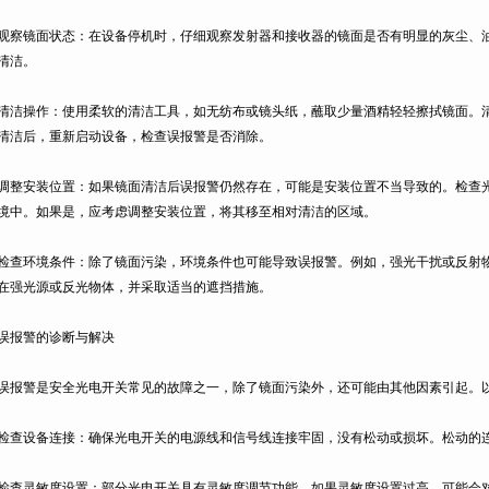
镜面状态：在设备停机时，仔细观察发射器和接收器的镜面是否有明显的灰尘、油
清洁。
操作：使用柔软的清洁工具，如无纺布或镜头纸，蘸取少量酒精轻轻擦拭镜面。清
清洁后，重新启动设备，检查误报警是否消除。
安装位置：如果镜面清洁后误报警仍然存在，可能是安装位置不当导致的。检查光
境中。如果是，应考虑调整安装位置，将其移至相对清洁的区域。
环境条件：除了镜面污染，环境条件也可能导致误报警。例如，强光干扰或反射物
在强光源或反光物体，并采取适当的遮挡措施。
报警的诊断与解决
警是安全光电开关常见的故障之一，除了镜面污染外，还可能由其他因素引起。以
设备连接：确保光电开关的电源线和信号线连接牢固，没有松动或损坏。松动的连
灵敏度设置：部分光电开关具有灵敏度调节功能。如果灵敏度设置过高，可能会对